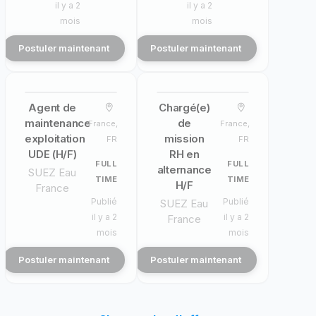
il y a 2
il y a 2
mois
mois
Postuler maintenant
Postuler maintenant
Agent de
Chargé(e)
maintenance
de
France,
France,
exploitation
mission
FR
FR
UDE (H/F)
RH en
FULL
FULL
alternance
SUEZ Eau
TIME
TIME
H/F
France
Publié
Publié
SUEZ Eau
il y a 2
il y a 2
France
mois
mois
Postuler maintenant
Postuler maintenant