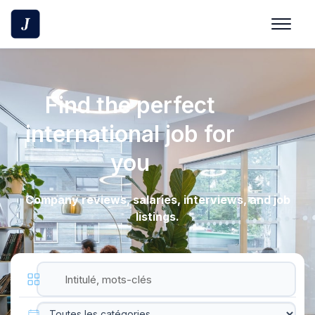
Find the perfect
international job for
you
Company reviews, salaries, interviews, and job
listings.
Intitulé, mots-clés
Catégorie