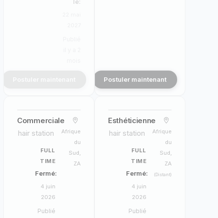
le:
22 mai
2027
Publié
il y a 2
mois
Postuler maintenant
Postuler maintenant
Commerciale
Esthéticienne
Afrique
Afrique
hair station
hair station
du
du
FULL
FULL
Sud,
Sud,
TIME
TIME
ZA
ZA
Fermé:
Fermé:
(Distant)
4 juin
4 juin
2026
2026
Publié
Publié