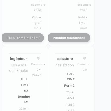
décembre
décembre
2026
2026
Publié
Publié
il y a 1
il y a 1
mois
mois
Postuler maintenant
Postuler maintenant
Ingénieur
caissière
Cameroun,
Cameroun,
Les Ailes
hair station
CM
CM
de l’Emploi
FULL
(Distant)
FULL
TIME
TIME
Fermé:
Se
12 juin
termine
2026
le:
Publié
22 juin
il y a 2