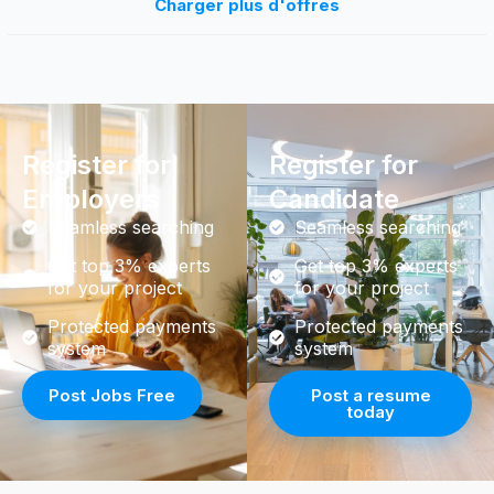
Charger plus d'offres
Register for
Register for
Employers
Candidate
Seamless searching
Seamless searching
Get top 3% experts
Get top 3% experts
for your project
for your project
Protected payments
Protected payments
system
system
Post Jobs Free
Post a resume
today