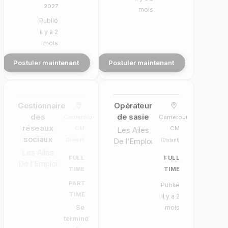
2027
mois
Publié
il y a 2
mois
Postuler maintenant
Postuler maintenant
Gestionnaire
Opérateur
des
de sasie
Cameroun,
Cameroun,
réseaux
CM
CM
Les Ailes
sociaux
De l’Emploi
(Distant)
(Distant)
Les Ailes
FULL
FULL
De l’Emploi
TIME
TIME
PART
Publié
TIME
il y a 2
Se
mois
termine