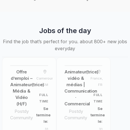
Jobs of the day
Find the job that’s perfect for you. about 800+ new jobs
everyday
Offre
Animateur(trice)
d’emploi –
vidéo &
Cameroun,
France,
Animateur(trice)
médias |
CM
FR
Média &
Communication
FULL
FULL
Vidéo
·
TIME
TIME
(H/F)
Commercial
Se
Se
Postdy
Postdy
termine
termine
Community
Community
le:
le:
31
31