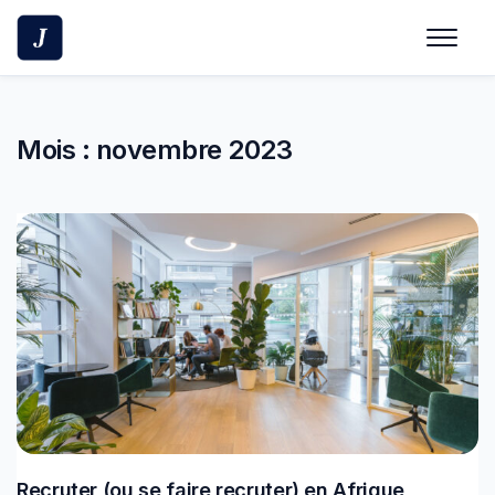
Skip
to
content
Mois :
novembre 2023
Recruter (ou se faire recruter) en Afrique