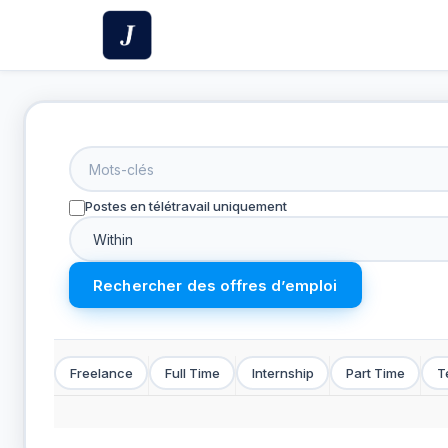
Skip
to
content
Postes en télétravail uniquement
Freelance
Full Time
Internship
Part Time
T