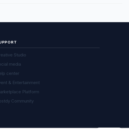
UPPORT
eative Studio
ocial media
elp center
vent & Entertainment
arketplace Platform
ostdy Community