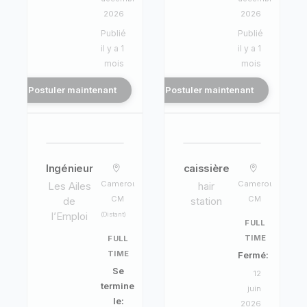
2026
2026
Publié
Publié
il y a 1
il y a 1
mois
mois
Postuler maintenant
Postuler maintenant
Ingénieur
caissière
Cameroun,
Cameroun,
Les Ailes
hair
CM
CM
de
station
l’Emploi
(Distant)
FULL
TIME
FULL
TIME
Fermé:
Se
12
termine
juin
le:
2026