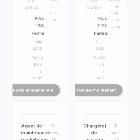
hair
hair
du
du
station
station
Sud,
Sud,
FULL
FULL
ZA
ZA
TIME
TIME
(Distant)
Fermé:
Fermé:
4 juin
4 juin
2026
2026
Publié
Publié
il y a
il y a
2
2
mois
mois
Postuler maintenant
Postuler maintenant
Agent de
Chargé(e)
maintenance
de
France,
France,
exploitation
mission
FR
FR