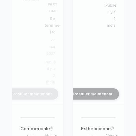
PART
Publié
TIME
il y a
Se
2
termine
mois
le:
22
mai
2027
Publié
il y a
2
mois
Postuler maintenant
Postuler maintenant
Commerciale
Esthéticienne
Afrique
Afrique