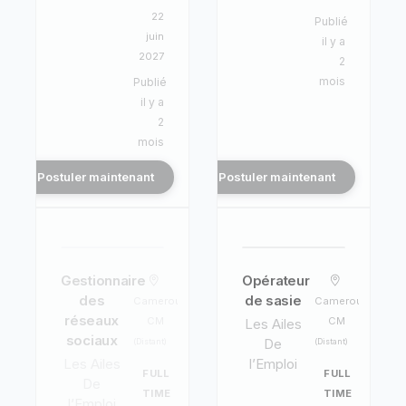
22
Publié
juin
il y a
2027
2
mois
Publié
il y a
2
mois
Postuler maintenant
Postuler maintenant
Gestionnaire
Opérateur
des
de sasie
Cameroun,
Cameroun,
réseaux
CM
CM
Les Ailes
sociaux
De
(Distant)
(Distant)
Les Ailes
l’Emploi
FULL
FULL
De
TIME
TIME
l’Emploi