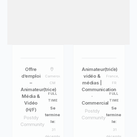
Offre
Animateur(trice)
d’emploi
vidéo &
Cameroun,
France,
–
médias |
CM
FR
Animateur(trice)
Communication
FULL
FULL
Média &
·
TIME
TIME
Vidéo
Commercial
Se
Se
(H/F)
Postdy
termine
termine
Postdy
Community
le:
le:
Community
31
31
décembre
décembre