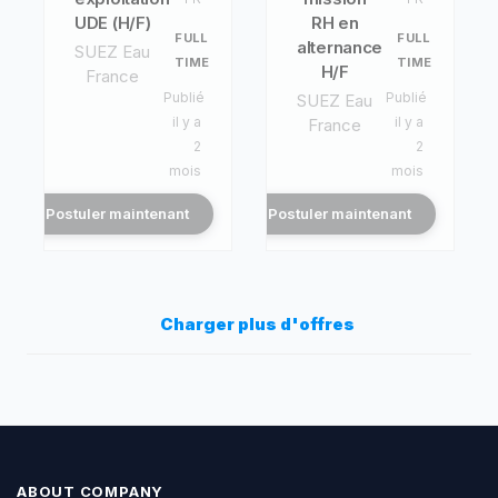
UDE (H/F)
RH en
FULL
FULL
alternance
SUEZ Eau
TIME
TIME
H/F
France
Publié
Publié
SUEZ Eau
il y a
il y a
France
2
2
mois
mois
Postuler maintenant
Postuler maintenant
Charger plus d'offres
ABOUT COMPANY