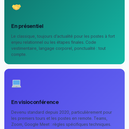
En présentiel
Le classique, toujours d’actualité pour les postes à fort
enjeu relationnel ou les étapes finales. Code
vestimentaire, langage corporel, ponctualité : tout
compte.
En visioconférence
Devenu standard depuis 2020, particulièrement pour
les premiers tours et les postes en remote. Teams,
Zoom, Google Meet : règles spécifiques techniques.