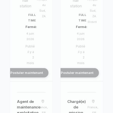
hair
hair
du
du
station
station
Sud,
Sud,
FULL
FULL
ZA
ZA
TIME
TIME
(Distant)
Fermé:
Fermé:
4 juin
4 juin
2026
2026
Publié
Publié
il y a
il y a
2
2
mois
mois
Postuler maintenant
Postuler maintenant
Agent de
Chargé(e)
maintenance
de
France,
France,
exploitation
mission
FR
FR