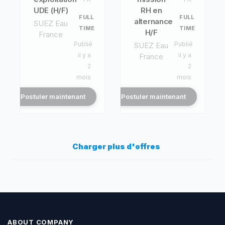
UDE (H/F)
RH en
FULL
FULL
alternance
SUEZ Eau
TIME
TIME
H/F
France
Publié
Publié
SUEZ Eau
il y a
il y a
France
2
2
mois
mois
Postuler maintenant
Postuler maintenant
Charger plus d'offres
ABOUT COMPANY