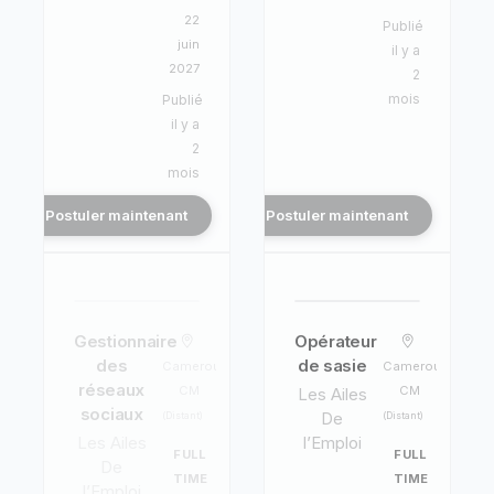
22
Publié
juin
il y a
2027
2
mois
Publié
il y a
2
mois
Postuler maintenant
Postuler maintenant
Gestionnaire
Opérateur
des
de sasie
Cameroun,
Cameroun,
réseaux
CM
CM
Les Ailes
sociaux
De
(Distant)
(Distant)
Les Ailes
l’Emploi
FULL
FULL
De
TIME
TIME
l’Emploi