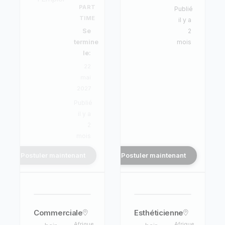
PART
Publié
TIME
il y a
Se
2
termine
mois
le:
22
mai
2027
Publié
il y a
2
mois
Postuler maintenant
Postuler maintenant
Commerciale
Esthéticienne
Afrique
Afrique