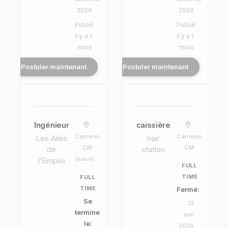
2026
2026
Publié
Publié
il y a 1
il y a 1
mois
mois
Postuler maintenant
Postuler maintenant
Ingénieur
caissière
Cameroun,
Cameroun,
Les Ailes
hair
CM
CM
de
station
l’Emploi
(Distant)
FULL
TIME
FULL
TIME
Fermé:
Se
12
termine
juin
le:
2026