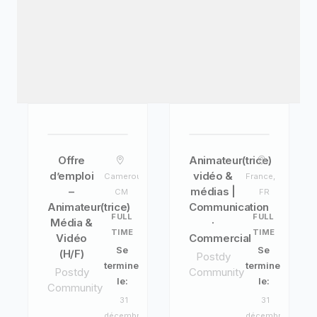
Offre
Animateur(trice)
d’emploi
vidéo &
Cameroun,
France,
–
médias |
CM
FR
Animateur(trice)
Communication
FULL
FULL
Média &
·
TIME
TIME
Vidéo
Commercial
Se
Se
(H/F)
Postdy
termine
termine
Postdy
Community
le:
le:
Community
31
31
décembre
décembre