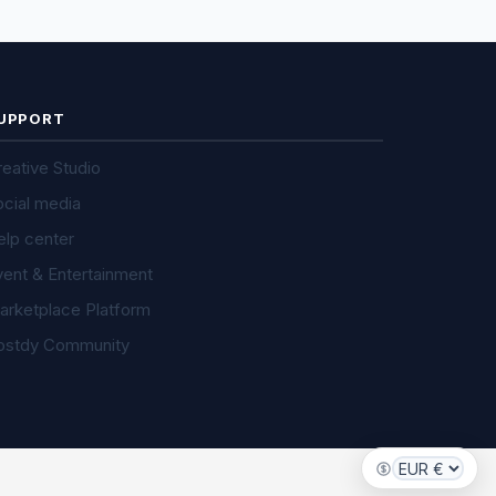
UPPORT
eative Studio
ocial media
elp center
vent & Entertainment
arketplace Platform
ostdy Community