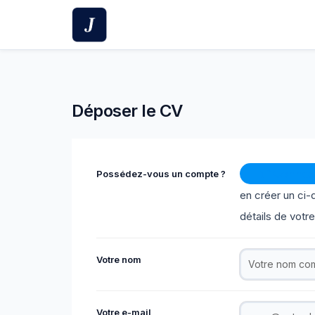
Skip
to
content
Déposer le CV
Connex
Possédez-vous un compte ?
en créer un ci-
détails de votr
Votre nom
Votre e-mail