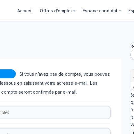
Accueil
Offres d’emploi
Espace candidat
Es
R
ion
Si vous n’avez pas de compte, vous pouvez
dessous en saisissant votre adresse e-mail. Les
L
e compte seront confirmés par e-mail.
(
R
f
R
v
T