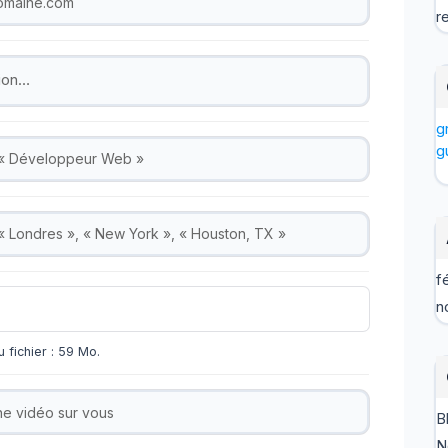
r
tion…
g
g
f
n
 fichier : 59 Mo.
B
N