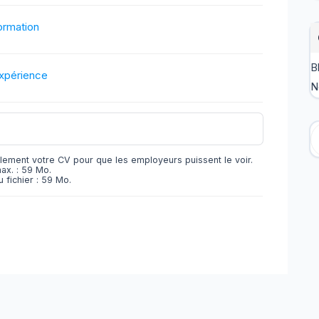
ormation
B
expérience
N
R
lement votre CV pour que les employeurs puissent le voir.
max. : 59 Mo.
 fichier : 59 Mo.