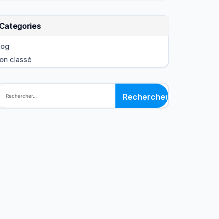
Categories
log
on classé
echercher :