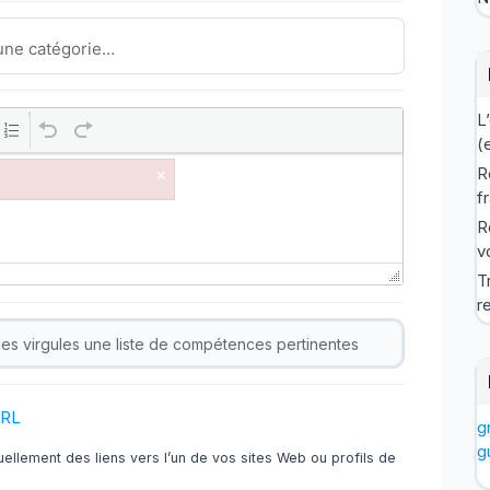
L
(
R
×
f
R
v
T
r
URL
g
g
ellement des liens vers l’un de vos sites Web ou profils de