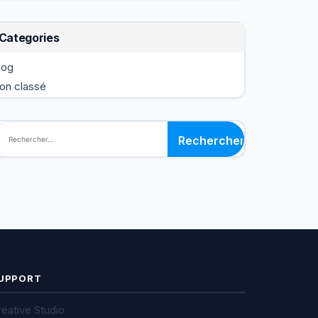
Categories
log
on classé
echercher :
UPPORT
eative Studio