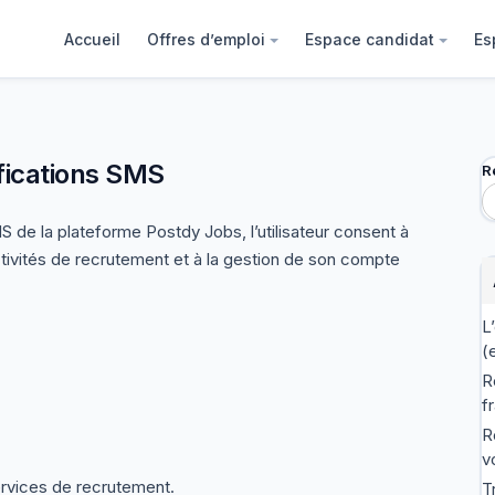
Accueil
Offres d’emploi
Espace candidat
Es
ifications SMS
R
de la plateforme Postdy Jobs, l’utilisateur consent à
tivités de recrutement et à la gestion de son compte
L
(
R
f
R
v
ervices de recrutement.
T