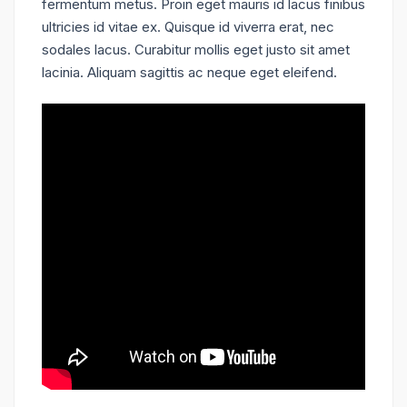
fermentum metus. Proin eget mauris id lacus finibus
ultricies id vitae ex. Quisque id viverra erat, nec
sodales lacus. Curabitur mollis eget justo sit amet
lacinia. Aliquam sagittis ac neque eget eleifend.