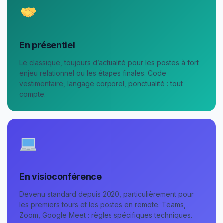
En présentiel
Le classique, toujours d’actualité pour les postes à fort
enjeu relationnel ou les étapes finales. Code
vestimentaire, langage corporel, ponctualité : tout
compte.
En visioconférence
Devenu standard depuis 2020, particulièrement pour
les premiers tours et les postes en remote. Teams,
Zoom, Google Meet : règles spécifiques techniques.