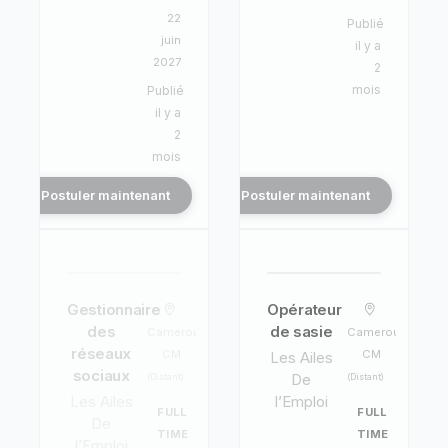
22
Publié
juin
il y a
2027
2
mois
Publié
il y a
2
mois
Postuler maintenant
Postuler maintenant
Gestionnaire
Opérateur
des
de sasie
Cameroun,
Cameroun,
réseaux
CM
CM
Les Ailes
sociaux
De
(Distant)
(Distant)
Les Ailes
l’Emploi
FULL
FULL
De
TIME
TIME
l’Emploi