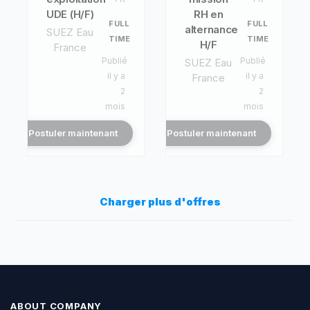
UDE (H/F)
RH en
FULL
FULL
alternance
SUEZ Eau
TIME
TIME
H/F
France
Publié
Publié
SUEZ Eau
il y a
il y a
France
2
2
mois
mois
Postuler maintenant
Postuler maintenant
Charger plus d'offres
ABOUT COMPANY