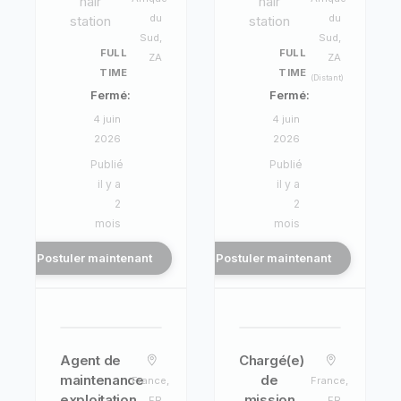
hair
hair
du
du
station
station
Sud,
Sud,
FULL
FULL
ZA
ZA
TIME
TIME
(Distant)
Fermé:
Fermé:
4 juin
4 juin
2026
2026
Publié
Publié
il y a
il y a
2
2
mois
mois
Postuler maintenant
Postuler maintenant
Agent de
Chargé(e)
maintenance
de
France,
France,
exploitation
mission
FR
FR