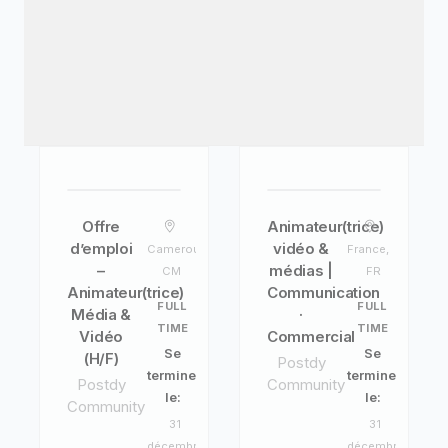
Offre
Animateur(trice)
d’emploi
vidéo &
Cameroun,
France,
–
médias |
CM
FR
Animateur(trice)
Communication
FULL
FULL
Média &
·
TIME
TIME
Vidéo
Commercial
Se
Se
(H/F)
Postdy
termine
termine
Postdy
Community
le:
le:
Community
31
31
décembre
décembre