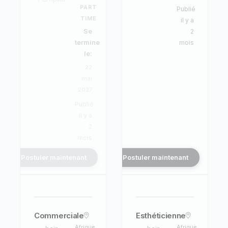
PART
Publié
TIME
il y a
Se
2
termine
mois
le:
22
mai
2027
Publié
il y a
2
mois
Postuler maintenant
Postuler maintenant
Commerciale
Esthéticienne
Afrique
Afrique