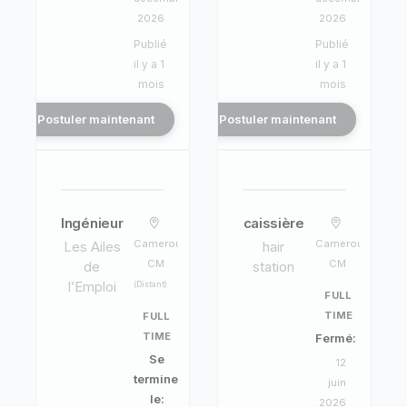
2026
2026
Publié
Publié
il y a 1
il y a 1
mois
mois
Postuler maintenant
Postuler maintenant
Ingénieur
caissière
Cameroun,
Cameroun,
Les Ailes
hair
CM
CM
de
station
l’Emploi
(Distant)
FULL
TIME
FULL
TIME
Fermé:
Se
12
termine
juin
le:
2026